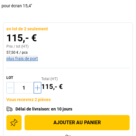
pour écran 15,4''
en lot de 2 seulement
115,- €
Prix /
lot
(HT)
57,50 €
/
pcs
plus frais de port
LOT
Total (HT)
115,- €
Vous recevrez 2 pièces
Délai de livraison
:
en 10 jours
AJOUTER AU PANIER