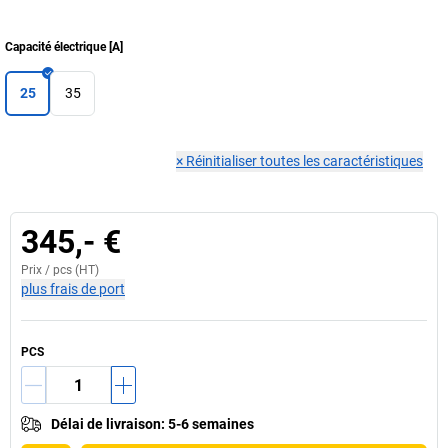
Capacité électrique
[
A
]
25
35
×
Réinitialiser toutes les caractéristiques
345,- €
Prix /
pcs
(HT)
plus frais de port
PCS
Délai de livraison
:
5-6 semaines