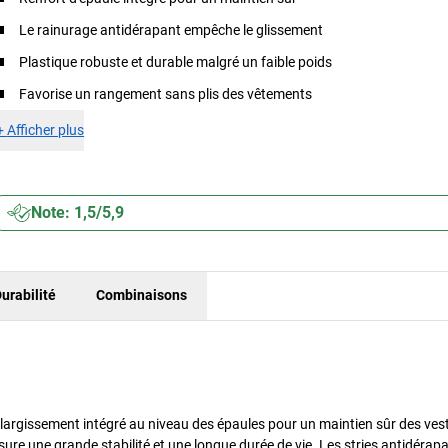
Le rainurage antidérapant empêche le glissement
Plastique robuste et durable malgré un faible poids
Favorise un rangement sans plis des vêtements
+
Afficher plus
Note: 1,5/5,9
urabilité
Combinaisons
élargissement intégré au niveau des épaules pour un maintien sûr des ves
ure une grande stabilité et une longue durée de vie. Les stries antidérap