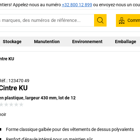
ntiers! Appelez-nous au numéro
+32 800 12 899
ou envoyez-nous un cour
Comma
Recherche
Stockage
Manutention
Environnement
Emballage
ntre KU
Réf.: 123470 49
Cintre KU
en plastique, largeur 430 mm, lot de 12
noir
Forme classique galbée pour des vêtements de dessus polyvalents
Renfort d'épaule intégré pour un maintien sûr