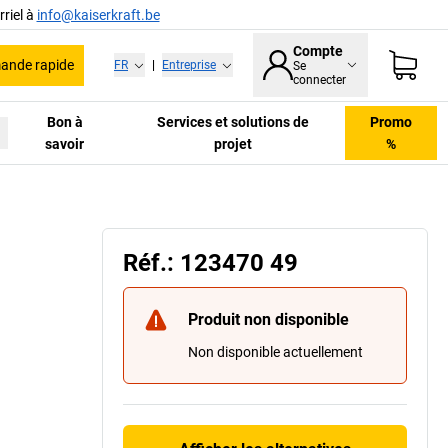
riel à
info@kaiserkraft.be
Compte
nde rapide
FR
|
Entreprise
Se
connecter
Bon à
Services et solutions de
Promo
savoir
projet
%
Réf.: 123470 49
Produit non disponible
Non disponible actuellement