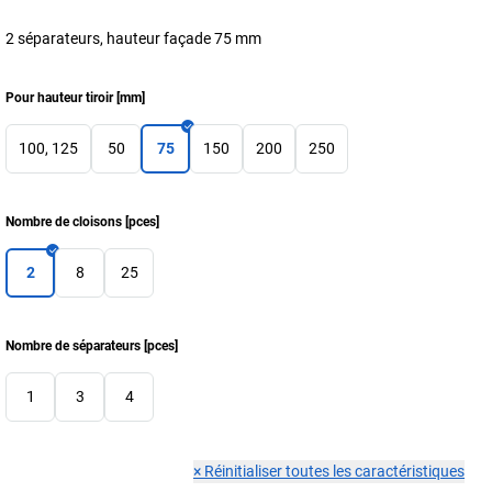
2 séparateurs, hauteur façade 75 mm
Pour hauteur tiroir
[
mm
]
100, 125
50
75
150
200
250
Nombre de cloisons
[
pces
]
2
8
25
Nombre de séparateurs
[
pces
]
1
3
4
×
Réinitialiser toutes les caractéristiques