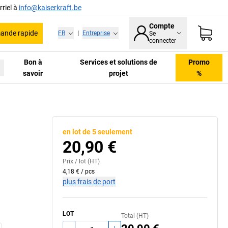
riel à
info@kaiserkraft.be
Compte
nde rapide
FR
|
Entreprise
Se
connecter
Bon à
Services et solutions de
Promo
savoir
projet
%
en lot de 5 seulement
20,90 €
Prix /
lot
(HT)
4,18 €
/
pcs
plus frais de port
LOT
Total (HT)