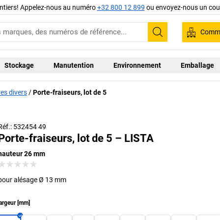
ntiers! Appelez-nous au numéro
+32 800 12 899
ou envoyez-nous un cour
Comma
Recherche
Stockage
Manutention
Environnement
Emballage
es divers
Porte-fraiseurs, lot de 5
Réf.: 532454 49
Porte-fraiseurs, lot de 5 – LISTA
hauteur 26 mm
pour alésage Ø 13 mm
argeur
[
mm
]