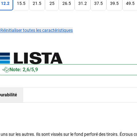
12.2
15.5
21.5
25
26.5
31.2
37.5
39.5
49.5
×
Réinitialiser toutes les caractéristiques
Note: 2,6/5,9
urabilité
s uns sur les autres. Ils sont vissés sur le fond perforé des tiroirs. Écrous 