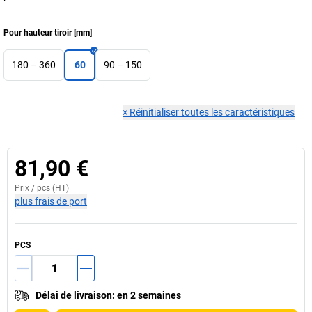
Pour hauteur tiroir
[
mm
]
180 – 360
60
90 – 150
×
Réinitialiser toutes les caractéristiques
81,90 €
Prix /
pcs
(HT)
plus frais de port
PCS
Délai de livraison
:
en 2 semaines