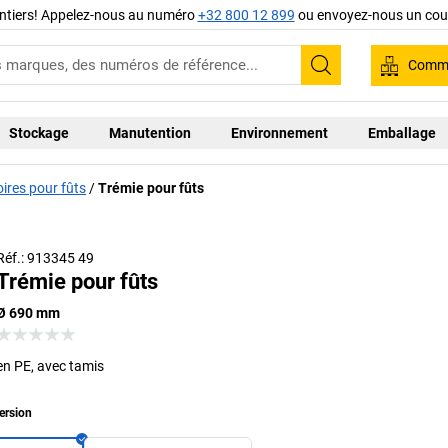
ntiers! Appelez-nous au numéro
+32 800 12 899
ou envoyez-nous un cour
Comma
Recherche
Stockage
Manutention
Environnement
Emballage
ires pour fûts
Trémie pour fûts
Réf.: 913345 49
Trémie pour fûts
Ø 690 mm
en PE, avec tamis
ersion