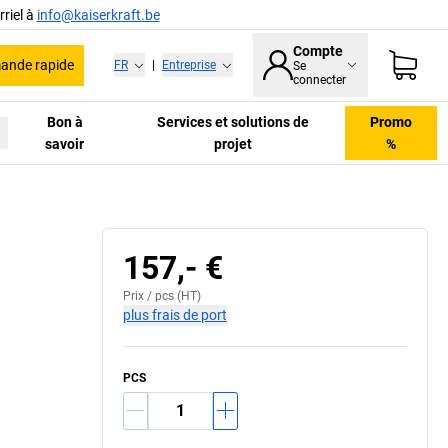
riel à
info@kaiserkraft.be
Compte
nde rapide
FR
|
Entreprise
Se
connecter
Bon à
Services et solutions de
Promo
savoir
projet
%
157,- €
Prix /
pcs
(HT)
plus frais de port
PCS