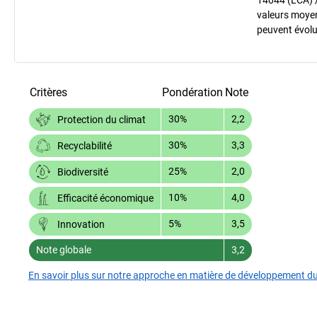
valeurs moyenn
peuvent évolu
Critères
Pondération
Note
30%
2,2
Protection du climat
30%
3,3
Recyclabilité
25%
2,0
Biodiversité
10%
4,0
Efficacité économique
5%
3,5
Innovation
Note globale
3,2
En savoir plus sur notre approche en matière de développement d