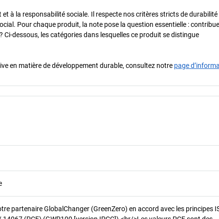
 à la responsabilité sociale. Il respecte nos critères stricts de durabilité
cial. Pour chaque produit, la note pose la question essentielle : contribue-
? Ci-dessous, les catégories dans lesquelles ce produit se distingue
iative en matière de développement durable, consultez notre
page d’inform
e
otre partenaire GlobalChanger (GreenZero) en accord avec les principes 
/ 14067 (PCF) (GWP100 [version IPCC]).<br/>Les valeurs PCF sont des