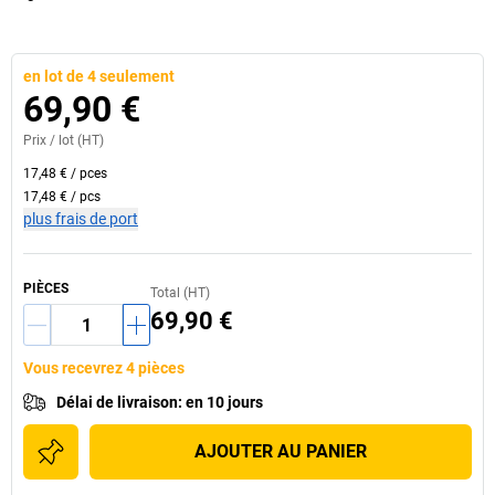
en lot de 4 seulement
69,90 €
Prix /
lot
(HT)
17,48 €
/
pces
17,48 €
/
pcs
plus frais de port
PIÈCES
Total (HT)
69,90 €
Vous recevrez 4 pièces
Délai de livraison
:
en 10 jours
AJOUTER AU PANIER