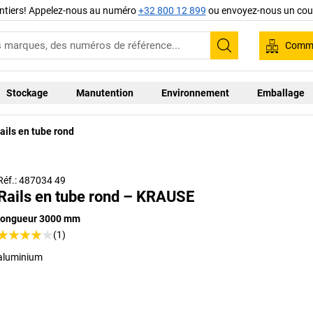
ntiers! Appelez-nous au numéro
+32 800 12 899
ou envoyez-nous un cour
Comma
Recherche
Stockage
Manutention
Environnement
Emballage
ails en tube rond
lustration avec supports intermédiaires et butée de fin de
course (en accessoires)
Réf.: 487034 49
Rails en tube rond – KRAUSE
longueur 3000 mm
(1)
aluminium