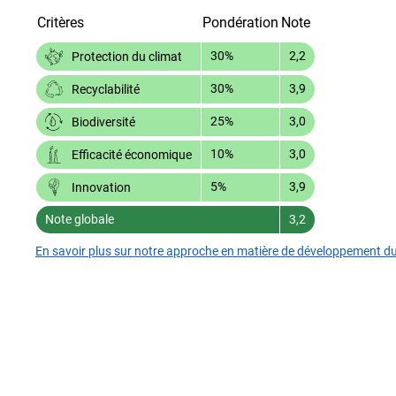
Critères
Pondération
Note
30%
2,2
Protection du climat
30%
3,9
Recyclabilité
25%
3,0
Biodiversité
10%
3,0
Efficacité économique
5%
3,9
Innovation
Note globale
3,2
En savoir plus sur notre approche en matière de développement d