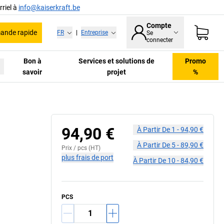
riel à
info@kaiserkraft.be
Compte
nde rapide
FR
|
Entreprise
Se
connecter
Bon à
Services et solutions de
Promo
savoir
projet
%
94,90 €
À Partir De
1
-
94,90 €
À Partir De
5
-
89,90 €
Prix /
pcs
(HT)
plus frais de port
À Partir De
10
-
84,90 €
PCS