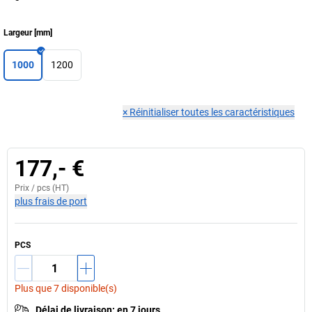
Largeur
[
mm
]
1000
1200
×
Réinitialiser toutes les caractéristiques
177,- €
Prix /
pcs
(HT)
plus frais de port
PCS
Plus que 7 disponible(s)
Délai de livraison
:
en 7 jours