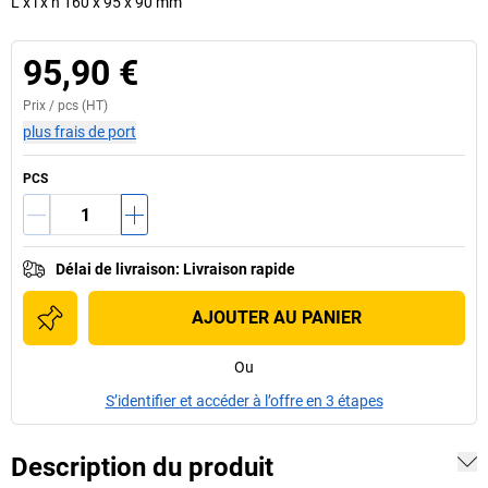
L x l x h 160 x 95 x 90 mm
95,90 €
Prix /
pcs
(HT)
plus frais de port
PCS
Délai de livraison
:
Livraison rapide
AJOUTER AU PANIER
Ou
S’identifier et accéder à l’offre en 3 étapes
Description du produit