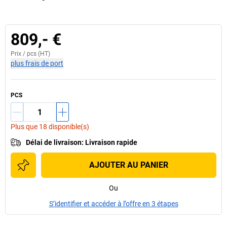
809,- €
Prix /
pcs
(HT)
plus frais de port
PCS
Plus que 18 disponible(s)
Délai de livraison
:
Livraison rapide
AJOUTER AU PANIER
Ou
S’identifier et accéder à l’offre en 3 étapes