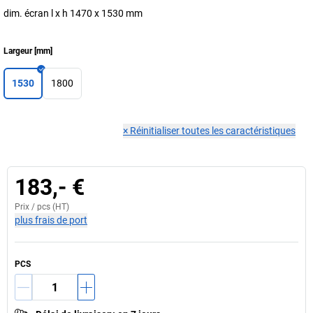
dim. écran l x h 1470 x 1530 mm
Largeur
[
mm
]
1530
1800
×
Réinitialiser toutes les caractéristiques
183,- €
Prix /
pcs
(HT)
plus frais de port
PCS