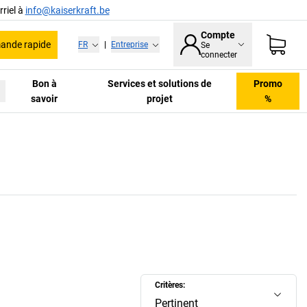
riel à
info@kaiserkraft.be
Compte
nde rapide
FR
|
Entreprise
Se
connecter
Bon à
Services et solutions de
Promo
savoir
projet
%
Critères:
Pertinent