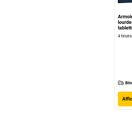
Armoir
lourd
tablet
4 tiroir
Bin
Affi