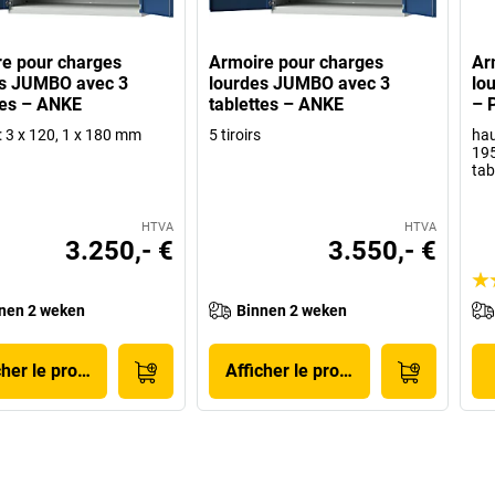
e pour charges
Armoire pour charges
Ar
es JUMBO avec 3
lourdes JUMBO avec 3
lo
tes – ANKE
tablettes – ANKE
– 
s: 3 x 120, 1 x 180 mm
5 tiroirs
hau
195
tab
HTVA
HTVA
3.250,- €
3.550,- €
nen 2 weken
Binnen 2 weken
cher le produit
Afficher le produit