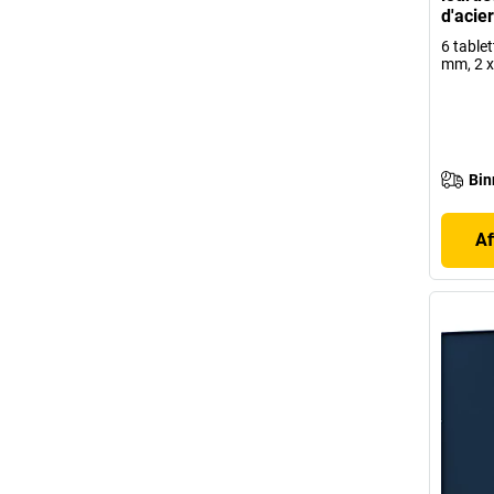
d'acie
6 tablet
mm, 2 
Bin
Af