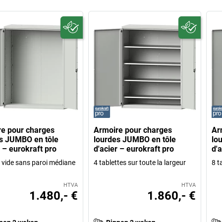
e pour charges
Armoire pour charges
Ar
s JUMBO en tôle
lourdes JUMBO en tôle
lo
r – eurokraft pro
d'acier – eurokraft pro
d'a
 vide sans paroi médiane
4 tablettes sur toute la largeur
8 t
HTVA
HTVA
1.480,- €
1.860,- €