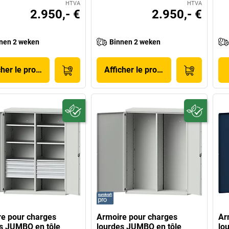
HTVA
HTVA
2.950,- €
2.950,- €
nen 2 weken
Binnen 2 weken
cher le produit
Afficher le produit
e pour charges
Armoire pour charges
Ar
s JUMBO en tôle
lourdes JUMBO en tôle
lo