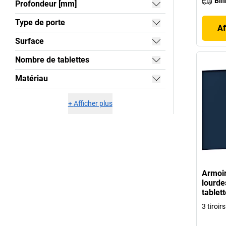
Bin
Profondeur [mm]
Type de porte
Af
Surface
Nombre de tablettes
Matériau
+
Afficher plus
Armoir
lourd
tablet
3 tiroi