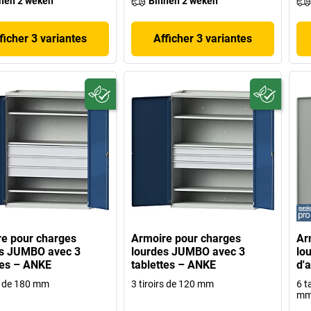
nen 2 weken
Binnen 2 weken
ficher 3 variantes
Afficher 3 variantes
e pour charges
Armoire pour charges
Ar
es JUMBO avec 3
lourdes JUMBO avec 3
lo
tes – ANKE
tablettes – ANKE
d'a
rs de 180 mm
3 tiroirs de 120 mm
6 t
m