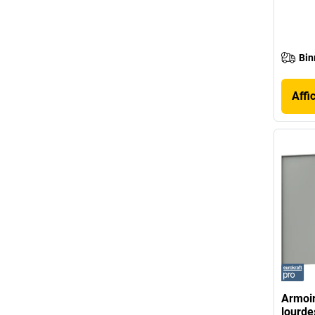
Bin
Affi
Armoir
lourde