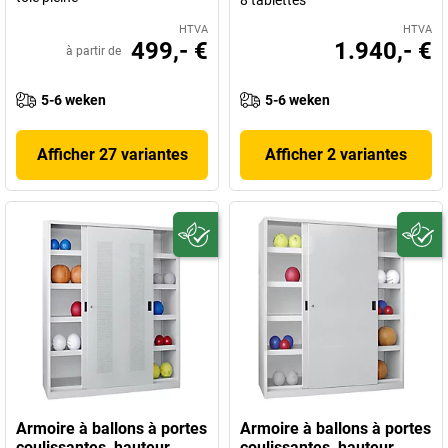
8 tablettes
HTVA
HTVA
499,- €
1.940,- €
à partir de
5-6 weken
5-6 weken
Afficher 27 variantes
Afficher 2 variantes
Armoire à ballons à portes
Armoire à ballons à portes
coulissantes, hauteur
coulissantes, hauteur