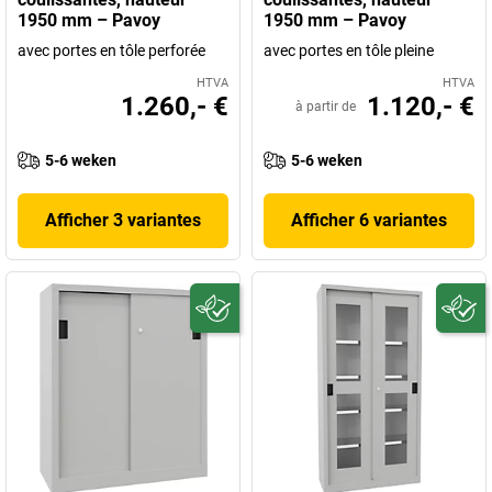
1950 mm – Pavoy
1950 mm – Pavoy
avec portes en tôle perforée
avec portes en tôle pleine
HTVA
HTVA
1.260,- €
1.120,- €
à partir de
5-6 weken
5-6 weken
Afficher 3 variantes
Afficher 6 variantes