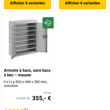
Afficher 6 variantes
Afficher 6 variantes
Armoire à bacs, sans bacs
à bec – mauser
h x l x p 820 x 680 x 280 mm,
unicolore
HTVA
355,- €
à partir de
(1)