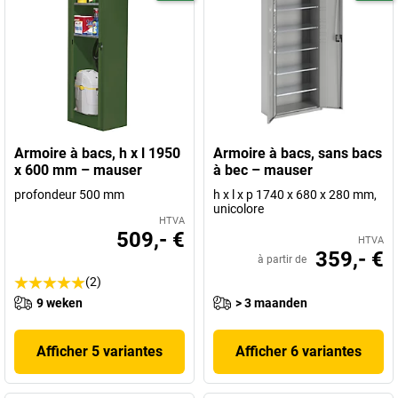
Armoire à bacs, h x l 1950
Armoire à bacs, sans bacs
x 600 mm – mauser
à bec – mauser
profondeur 500 mm
h x l x p 1740 x 680 x 280 mm,
unicolore
HTVA
509,- €
HTVA
359,- €
à partir de
(2)
9 weken
> 3 maanden
Afficher 5 variantes
Afficher 6 variantes