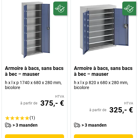
Armoire à bacs, sans bacs
Armoire à bacs, sans bacs
à bec – mauser
à bec – mauser
h x l x p 1740 x 680 x 280 mm,
h x l x p 820 x 680 x 280 mm,
bicolore
bicolore
HTVA
375,- €
à partir de
HTVA
325,- €
à partir de
(1)
> 3 maanden
> 3 maanden