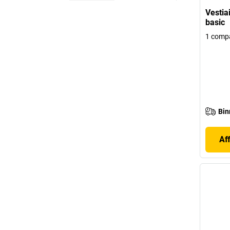
Vestia
basic
1 comp
Bin
Af