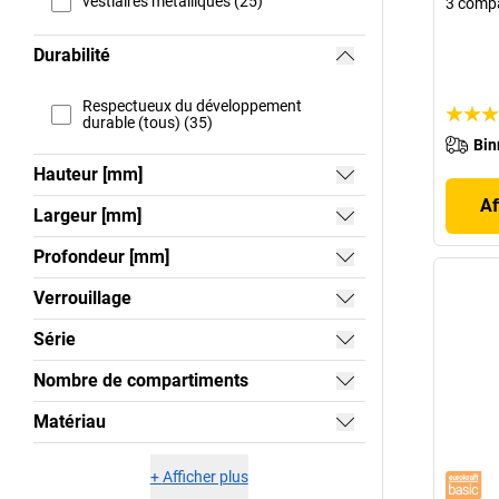
vestiaires métalliques (25)
3 comp
Durabilité
Respectueux du développement
durable (tous) (35)
Bin
Hauteur [mm]
Af
Largeur [mm]
Profondeur [mm]
Verrouillage
Série
Nombre de compartiments
Matériau
+
Afficher plus