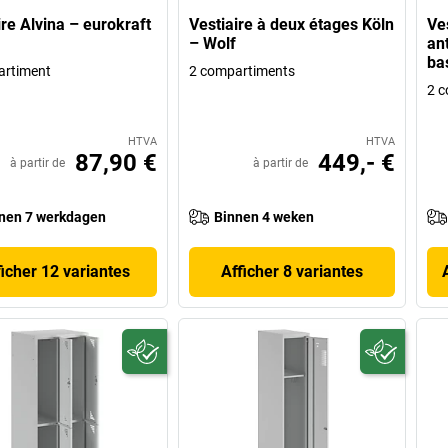
ire Alvina – eurokraft
Vestiaire à deux étages Köln
Ve
– Wolf
an
ba
artiment
2 compartiments
2 c
HTVA
HTVA
87,90 €
449,- €
à partir de
à partir de
nen 7 werkdagen
Binnen 4 weken
ficher 12 variantes
Afficher 8 variantes