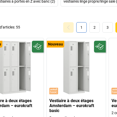
stiaires à portes en Z avec banc (2)
vestiaires linge propre/linge sale 
’articles:
55
1
2
3
u
Nouveau
ire à deux étages
Vestiaire à deux étages
Ve
rdam – eurokraft
Amsterdam – eurokraft
eu
basic
2 c