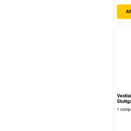
Af
Vestia
Stuttg
1 compa