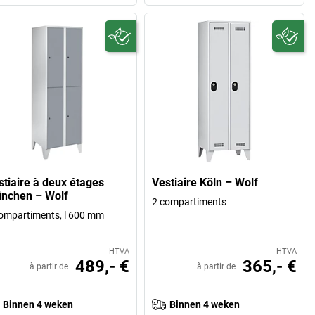
stiaire à deux étages
Vestiaire Köln – Wolf
nchen – Wolf
2 compartiments
ompartiments, l 600 mm
HTVA
HTVA
489,- €
365,- €
à partir de
à partir de
Binnen 4 weken
Binnen 4 weken