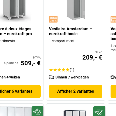
ire à deux étages
Vestiaire Amsterdam –
Ves
 – eurokraft pro
eurokraft basic
sa
ba
artiments
1 compartiment
1 c
mé
HTVA
209,- €
HTVA
509,- €
à partir de
(1)
nen 4 weken
Binnen 7 werkdagen
ficher 6 variantes
Afficher 2 variantes