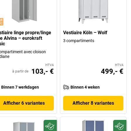
tiaire linge propre/linge
Vestiaire Köln – Wolf
le Alvina – eurokraft
3 compartiments
sic
ompartiment avec cloison
diane
HTVA
HTVA
103,- €
499,- €
à partir de
Binnen 7 werkdagen
Binnen 4 weken
Afficher 6 variantes
Afficher 8 variantes