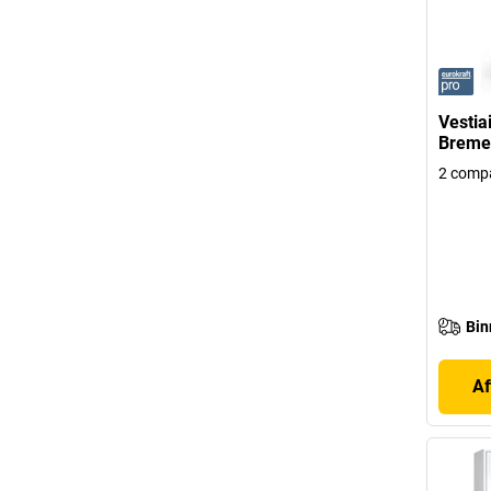
Vestia
Bremen
2 comp
Bin
Af