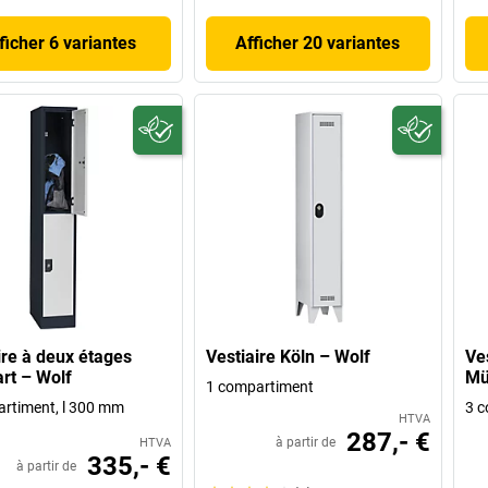
ficher 6 variantes
Afficher 20 variantes
ire à deux étages
Vestiaire Köln – Wolf
Ve
art – Wolf
Mü
1 compartiment
rtiment, l 300 mm
3 c
HTVA
287,- €
à partir de
HTVA
335,- €
à partir de