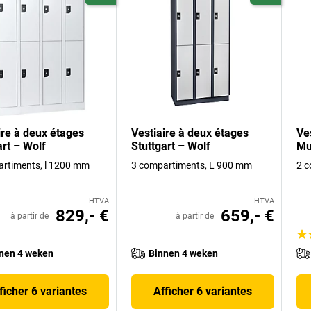
ire à deux étages
Vestiaire à deux étages
Ve
art – Wolf
Stuttgart – Wolf
Mu
rtiments, l 1200 mm
3 compartiments, L 900 mm
2 c
HTVA
HTVA
829,- €
659,- €
à partir de
à partir de
nen 4 weken
Binnen 4 weken
ficher 6 variantes
Afficher 6 variantes