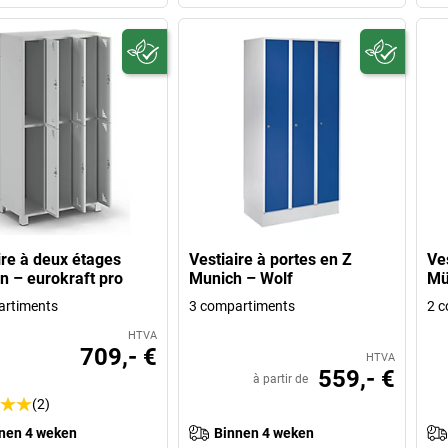
ire à deux étages
Vestiaire à portes en Z
Ve
 – eurokraft pro
Munich – Wolf
Mü
artiments
3 compartiments
2 c
HTVA
709,- €
HTVA
559,- €
à partir de
(2)
nen 4 weken
Binnen 4 weken