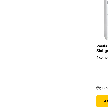
Vestia
Stuttg
4 compa
Bin
Af