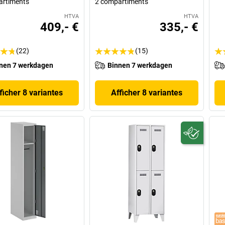
artiments
2 compartiments
HTVA
HTVA
409,- €
335,- €
(22)
(15)
nen 7 werkdagen
Binnen 7 werkdagen
ficher 8 variantes
Afficher 8 variantes