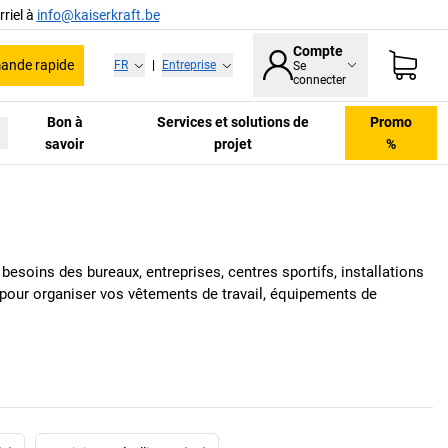
riel à
info@kaiserkraft.be
Compte
nde rapide
FR
|
Entreprise
Se
connecter
Bon à
Services et solutions de
Promo
savoir
projet
%
esoins des bureaux, entreprises, centres sportifs, installations
e pour organiser vos vêtements de travail, équipements de