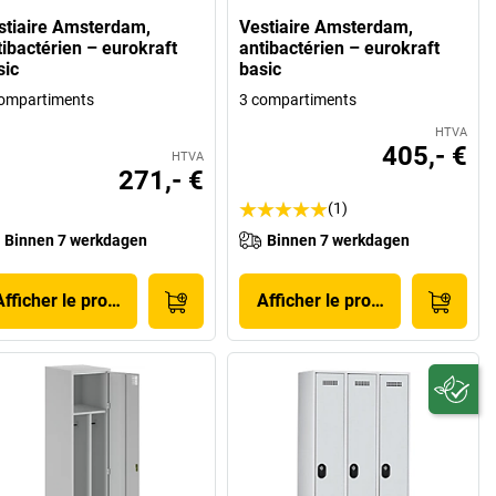
stiaire Amsterdam,
Vestiaire Amsterdam,
tibactérien – eurokraft
antibactérien – eurokraft
sic
basic
ompartiments
3 compartiments
HTVA
405,- €
HTVA
271,- €
(1)
Binnen 7 werkdagen
Binnen 7 werkdagen
Afficher le produit
Afficher le produit