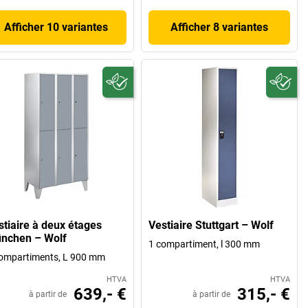
Afficher 10 variantes
Afficher 8 variantes
stiaire à deux étages
Vestiaire Stuttgart – Wolf
nchen – Wolf
1 compartiment, l 300 mm
ompartiments, L 900 mm
HTVA
HTVA
639,- €
315,- €
à partir de
à partir de