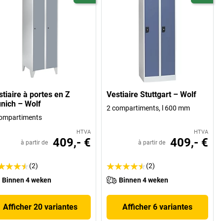
stiaire à portes en Z
Vestiaire Stuttgart – Wolf
nich – Wolf
2 compartiments, l 600 mm
ompartiments
HTVA
HTVA
409,- €
409,- €
à partir de
à partir de
(2)
(2)
Binnen 4 weken
Binnen 4 weken
Afficher 20 variantes
Afficher 6 variantes