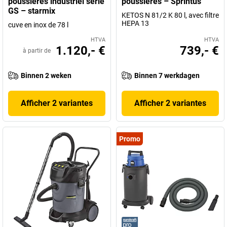
poussières industriel série
poussières – Sprintus
GS – starmix
KETOS N 81/2 K 80 l, avec filtre
HEPA 13
cuve en inox de 78 l
HTVA
HTVA
1.120,- €
739,- €
à partir de
Binnen 2 weken
Binnen 7 werkdagen
Afficher 2 variantes
Afficher 2 variantes
Promo