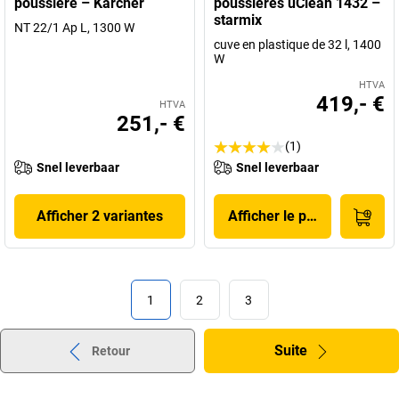
poussière – Kärcher
poussières uClean 1432 –
starmix
NT 22/1 Ap L, 1300 W
cuve en plastique de 32 l, 1400
W
HTVA
419,- €
HTVA
251,- €
(1)
Snel leverbaar
Snel leverbaar
Afficher 2 variantes
Afficher le produit
1
2
3
Suite
Retour