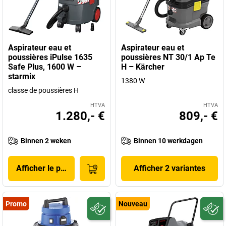
Aspirateur eau et
Aspirateur eau et
poussières iPulse 1635
poussières NT 30/1 Ap Te
Safe Plus, 1600 W –
H – Kärcher
starmix
1380 W
classe de poussières H
HTVA
HTVA
1.280,- €
809,- €
Binnen 2 weken
Binnen 10 werkdagen
Afficher le produit
Afficher 2 variantes
Promo
Nouveau