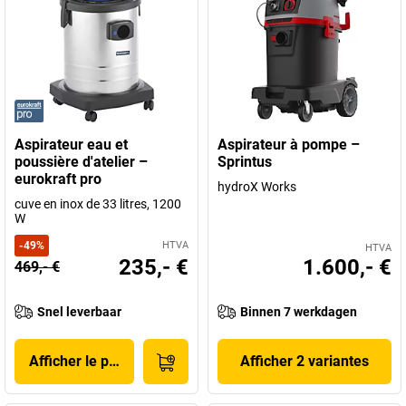
Aspirateur eau et
Aspirateur à pompe –
poussière d'atelier –
Sprintus
eurokraft pro
hydroX Works
cuve en inox de 33 litres, 1200
W
-
49
%
HTVA
HTVA
235,- €
1.600,- €
469,- €
Snel leverbaar
Binnen 7 werkdagen
Afficher le produit
Afficher 2 variantes