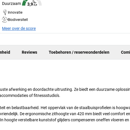
Duurzaam
Innovatie
Biodiversiteit
Meer over de score
mheid
Reviews
Toebehoren / reserveonderdelen
Comb
uuste afwerking en doordachte uitrusting. Ze biedt een duurzame oplossi
accommodaties of fitnessstudio's.
iteit en belastbaarheid. Het oppervlak van de staalbuisprofielen is hoogw
vriendelijk. De ergonomische zithoogte van 420 mm biedt veel comfort en
. In hoogte verstelbare kunststof glijders compenseren oneffen vloeren en