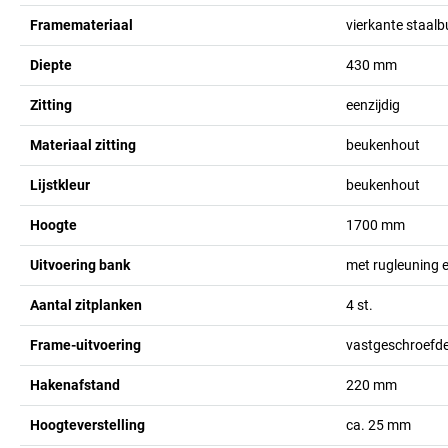
Framemateriaal
vierkante staalb
Diepte
430
mm
Zitting
eenzijdig
Materiaal zitting
beukenhout
Lijstkleur
beukenhout
Hoogte
1700
mm
Uitvoering bank
met rugleuning e
Aantal zitplanken
4
st.
Frame-uitvoering
vastgeschroefde 
Hakenafstand
220
mm
Hoogteverstelling
ca. 25
mm