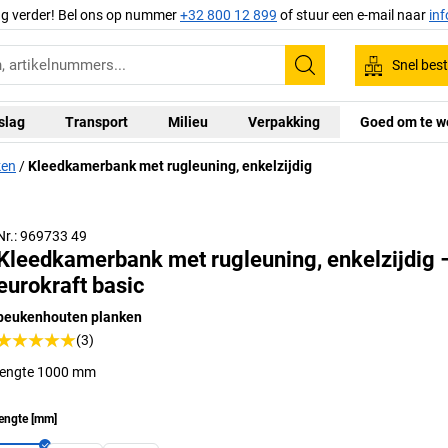
ag verder! Bel ons op nummer
+32 800 12 899
of stuur een e-mail naar
in
Snel best
Zoeken
slag
Transport
Milieu
Verpakking
Goed om te w
ken
Kleedkamerbank met rugleuning, enkelzijdig
Nr.: 969733 49
Kleedkamerbank met rugleuning, enkelzijdig 
eurokraft basic
beukenhouten planken
(3)
lengte 1000 mm
engte
[
mm
]