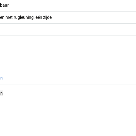
lbaar
n met rugleuning, één zijde
en
en