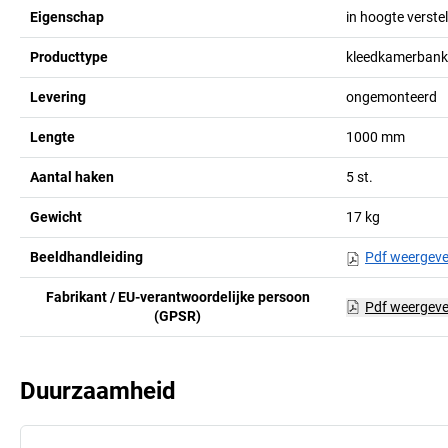
Eigenschap
in hoogte verste
Producttype
kleedkamerbanke
Levering
ongemonteerd
Lengte
1000
mm
Aantal haken
5
st.
Gewicht
17
kg
Beeldhandleiding
Pdf weergev
Fabrikant / EU-verantwoordelijke persoon
Pdf weergev
(GPSR)
Duurzaamheid