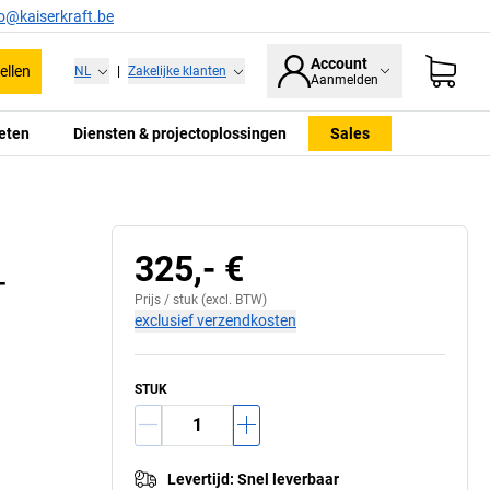
fo@kaiserkraft.be
Account
ellen
NL
|
Zakelijke klanten
Aanmelden
eten
Diensten & projectoplossingen
Sales
Dubbele haken met labelveld
325,- €
–
Prijs /
stuk
(excl. BTW)
exclusief verzendkosten
STUK
Levertijd
:
Snel leverbaar