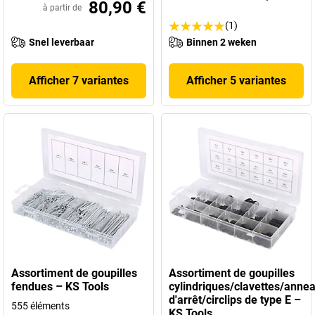
80,90 €
à partir de
(1)
Snel leverbaar
Binnen 2 weken
Afficher 7 variantes
Afficher 5 variantes
Assortiment de goupilles
Assortiment de goupilles
fendues – KS Tools
cylindriques/clavettes/anne
d'arrêt/circlips de type E –
555 éléments
KS Tools