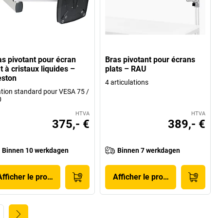
as pivotant pour écran
Bras pivotant pour écrans
t à cristaux liquides –
plats – RAU
eston
4 articulations
ation standard pour VESA 75 /
0
HTVA
HTVA
375,- €
389,- €
Binnen 10 werkdagen
Binnen 7 werkdagen
Afficher le produit
Afficher le produit