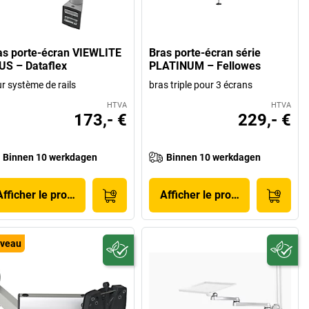
as porte-écran VIEWLITE
Bras porte-écran série
US – Dataflex
PLATINUM – Fellowes
r système de rails
bras triple pour 3 écrans
HTVA
HTVA
173,- €
229,- €
Binnen 10 werkdagen
Binnen 10 werkdagen
Afficher le produit
Afficher le produit
veau