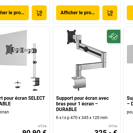
cher le produit
Afficher le produit
t pour écran SELECT
Support pour écran avec
Su
ABLE
bras pour 1 écran –
– 
DURABLE
écran
pou
h x l x p 470 x 345 x 120 mm
HTVA
HTVA
90,90 €
325,- €