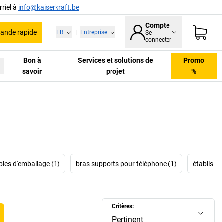
riel à
info@kaiserkraft.be
Compte
nde rapide
FR
|
Entreprise
Se
connecter
Bon à
Services et solutions de
Promo
savoir
projet
%
bles d'emballage (1)
bras supports pour téléphone (1)
établis à 
Critères:
Pertinent