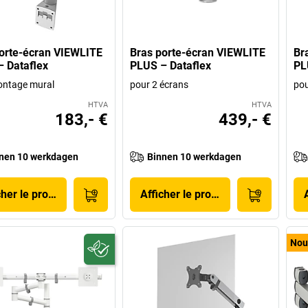
orte-écran VIEWLITE
Bras porte-écran VIEWLITE
Br
 Dataflex
PLUS – Dataflex
PL
ontage mural
pour 2 écrans
pou
HTVA
HTVA
183,- €
439,- €
nen 10 werkdagen
Binnen 10 werkdagen
cher le produit
Afficher le produit
Nou