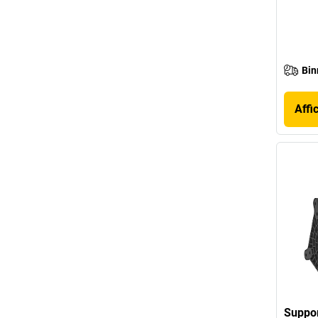
Bin
Affi
Suppor