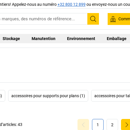
ntiers! Appelez-nous au numéro
+32 800 12 899
ou envoyez-nous un cour
Comma
Recherche
Stockage
Manutention
Environnement
Emballage
8)
accessoires pour supports pour plans (1)
accessoires pour ta
’articles:
43
1
2