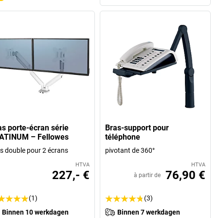
as porte-écran série
Bras-support pour
ATINUM – Fellowes
téléphone
s double pour 2 écrans
pivotant de 360°
HTVA
HTVA
227,- €
76,90 €
à partir de
(1)
(3)
Binnen 10 werkdagen
Binnen 7 werkdagen