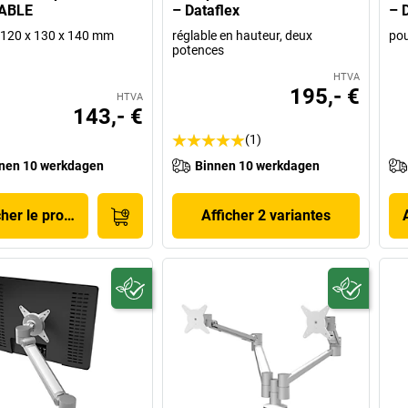
ABLE
– Dataflex
– 
 p 120 x 130 x 140 mm
réglable en hauteur, deux
pou
potences
HTVA
195,- €
HTVA
143,- €
(1)
nen 10 werkdagen
Binnen 10 werkdagen
cher le produit
Afficher 2 variantes