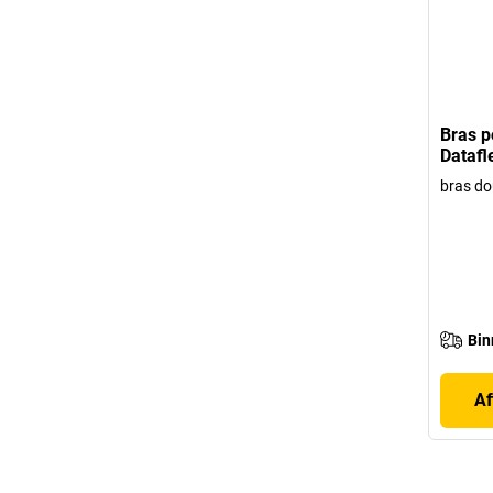
Bras p
Datafl
bras do
Bin
Af