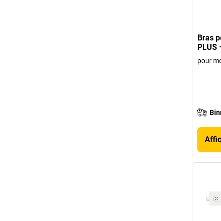
Bras p
PLUS –
pour m
Bin
Affi