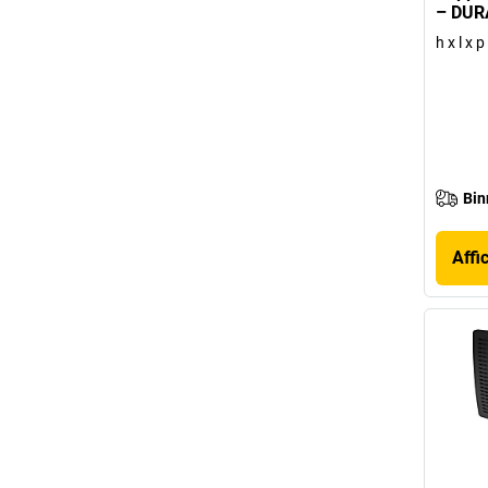
– DUR
h x l x
Bin
Affi