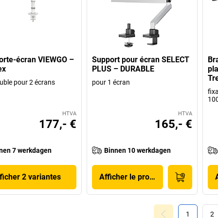
orte-écran VIEWGO –
Support pour écran SELECT
Br
ex
PLUS – DURABLE
pla
Tr
uble pour 2 écrans
pour 1 écran
fix
10
HTVA
HTVA
177,- €
165,- €
nen 7 werkdagen
Binnen 10 werkdagen
ficher 2 variantes
Afficher le produit
1
2