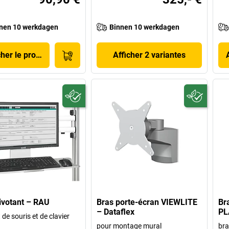
nen 10 werkdagen
Binnen 10 werkdagen
cher le produit
Afficher 2 variantes
ivotant – RAU
Bras porte-écran VIEWLITE
Br
– Dataflex
PL
de souris et de clavier
pour montage mural
bra