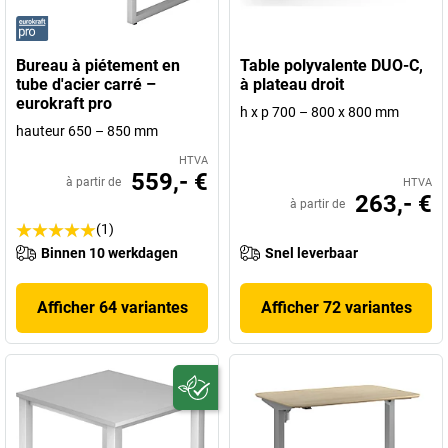
Bureau à piétement en
Table polyvalente DUO-C,
tube d'acier carré –
à plateau droit
eurokraft pro
h x p 700 – 800 x 800 mm
hauteur 650 – 850 mm
HTVA
559,- €
à partir de
HTVA
263,- €
à partir de
(1)
Binnen 10 werkdagen
Snel leverbaar
Afficher 64 variantes
Afficher 72 variantes