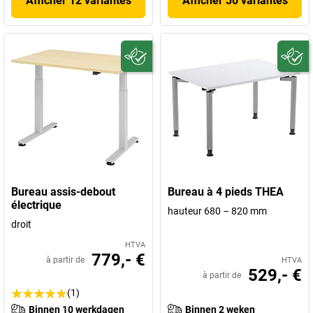
Afficher 12 variantes
Afficher 30 variantes
Bureau assis-debout
Bureau à 4 pieds THEA
électrique
hauteur 680 – 820 mm
droit
HTVA
779,- €
à partir de
HTVA
529,- €
à partir de
(1)
Binnen 10 werkdagen
Binnen 2 weken