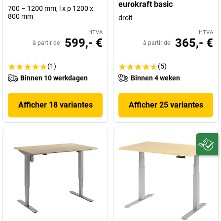
eurokraft basic
700 – 1200 mm, l x p 1200 x
800 mm
droit
HTVA
HTVA
599,- €
365,- €
à partir de
à partir de
(1)
(5)
Binnen 10 werkdagen
Binnen 4 weken
Afficher 18 variantes
Afficher 25 variantes