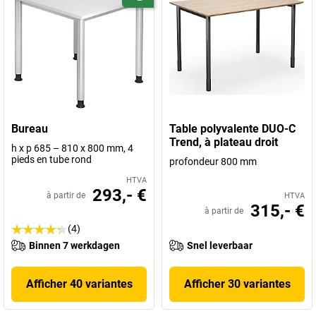
Bureau
Table polyvalente DUO-C
Trend, à plateau droit
h x p 685 – 810 x 800 mm, 4
pieds en tube rond
profondeur 800 mm
HTVA
293,- €
à partir de
HTVA
315,- €
à partir de
(4)
Binnen 7 werkdagen
Snel leverbaar
Afficher 40 variantes
Afficher 30 variantes