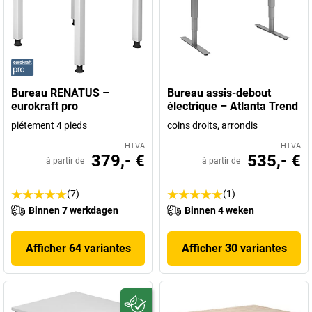
Bureau RENATUS –
Bureau assis-debout
eurokraft pro
électrique – Atlanta Trend
piétement 4 pieds
coins droits, arrondis
HTVA
HTVA
379,- €
535,- €
à partir de
à partir de
(7)
(1)
Binnen 7 werkdagen
Binnen 4 weken
Afficher 64 variantes
Afficher 30 variantes