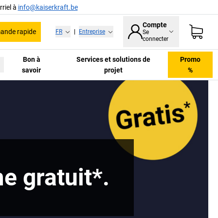
riel à
info@kaiserkraft.be
Compte
nde rapide
FR
|
Entreprise
Se
connecter
Bon à
Services et solutions de
Promo
savoir
projet
%
e gratuit*.