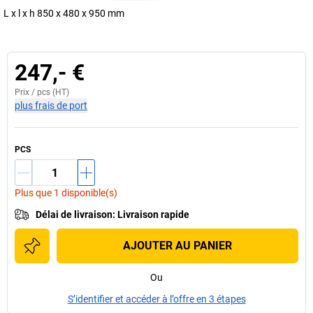
L x l x h 850 x 480 x 950 mm
247,- €
Prix /
pcs
(HT)
plus frais de port
PCS
Plus que 1 disponible(s)
Délai de livraison
:
Livraison rapide
AJOUTER AU PANIER
Ou
S’identifier et accéder à l’offre en 3 étapes