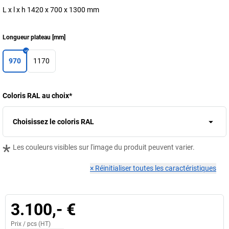
L x l x h 1420 x 700 x 1300 mm
Longueur plateau
[
mm
]
970
1170
Coloris RAL au choix
*
Choisissez le coloris RAL
*
Les couleurs visibles sur l'image du produit peuvent varier.
×
Réinitialiser toutes les caractéristiques
3.100,- €
Prix /
pcs
(HT)