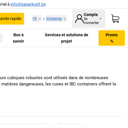
riel à
info@kaiserkraft.be
Compte
nde rapide
FR
|
Entreprise
Se
connecter
Bon à
Services et solutions de
Promo
savoir
projet
%
neurs cubiques robustes sont utilisés dans de nombreuses
de matières dangereuses, les cuves et IBC containers offrent la