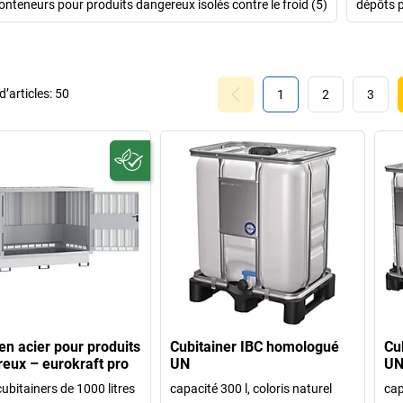
onteneurs pour produits dangereux isolés contre le froid (5)
dépôts p
’articles:
50
1
2
3
en acier pour produits
Cubitainer IBC homologué
Cu
eux – eurokraft pro
UN
U
ubitainers de 1000 litres
capacité 300 l, coloris naturel
cap