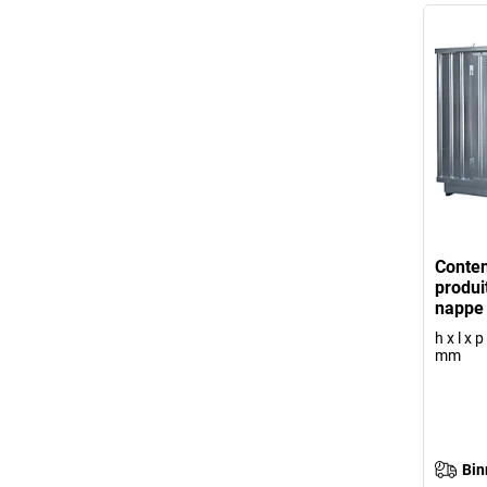
Conten
produi
nappe 
h x l x 
mm
Bin