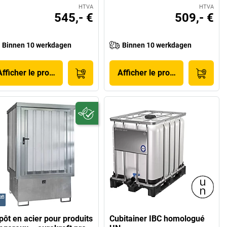
HTVA
HTVA
545,- €
509,- €
Binnen 10 werkdagen
Binnen 10 werkdagen
Afficher le produit
Afficher le produit
pôt en acier pour produits
Cubitainer IBC homologué