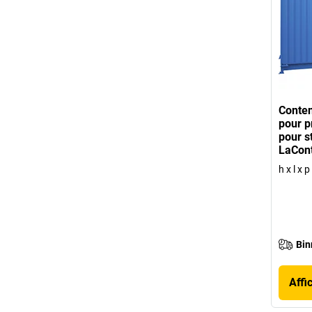
Conten
pour p
pour s
LaCon
h x l x
Bin
Affi