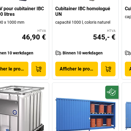
V pour cubitainer IBC
Cubitainer IBC homologué
Cu
0 litres
UN
cap
200 x 1000 mm
capacité 1000 l, coloris naturel
HTVA
HTVA
46,90 €
545,- €
nen 10 werkdagen
Binnen 10 werkdagen
cher le produit
Afficher le produit