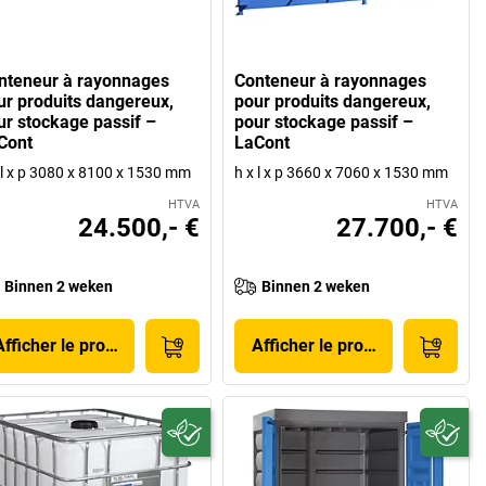
nteneur à rayonnages
Conteneur à rayonnages
ur produits dangereux,
pour produits dangereux,
ur stockage passif –
pour stockage passif –
Cont
LaCont
 l x p 3080 x 8100 x 1530 mm
h x l x p 3660 x 7060 x 1530 mm
HTVA
HTVA
24.500,- €
27.700,- €
Binnen 2 weken
Binnen 2 weken
Afficher le produit
Afficher le produit