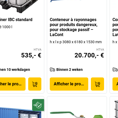
iner IBC standard
Conteneur à rayonnages
Co
pour produits dangereux,
po
é 1000 l
pour stockage passif –
po
LaCont
La
h x l x p 3080 x 6180 x 1530 mm
h x
HTVA
HTVA
535,- €
20.700,- €
nen 10 werkdagen
Binnen 2 weken
cher le produit
Afficher le produit