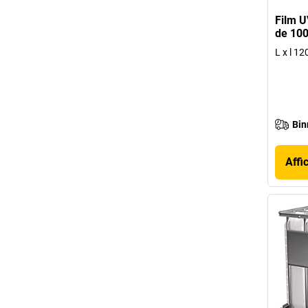
Film U
de 100
L x l 1
Bin
Affi