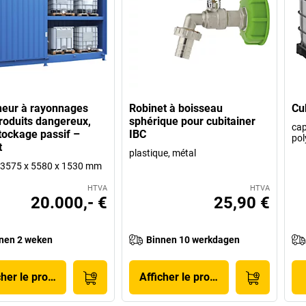
eur à rayonnages
Robinet à boisseau
Cu
roduits dangereux,
sphérique pour cubitainer
cap
tockage passif –
IBC
pol
t
plastique, métal
 p 3575 x 5580 x 1530 mm
HTVA
HTVA
20.000,- €
25,90 €
nen 2 weken
Binnen 10 werkdagen
cher le produit
Afficher le produit