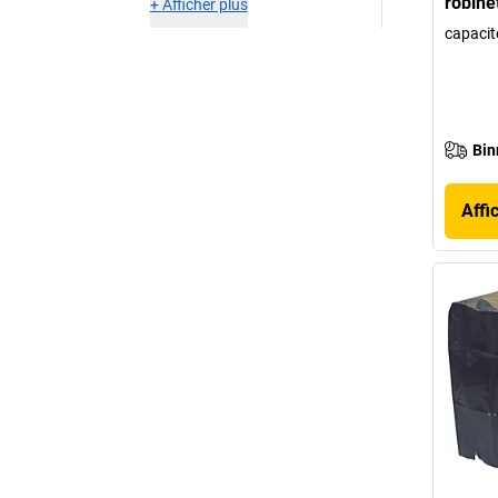
robine
+
Afficher plus
capacité
Bin
Affi