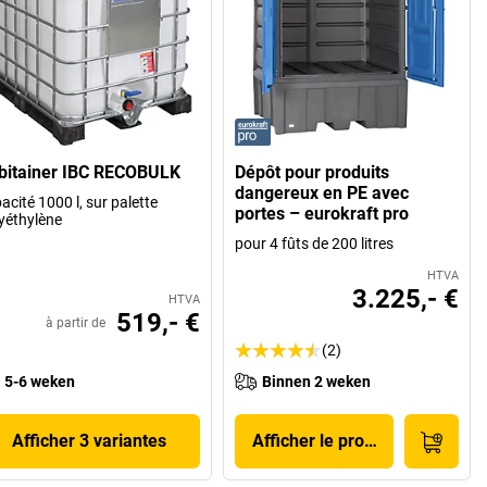
bitainer IBC RECOBULK
Dépôt pour produits
dangereux en PE avec
acité 1000 l, sur palette
portes – eurokraft pro
yéthylène
pour 4 fûts de 200 litres
HTVA
3.225,- €
HTVA
519,- €
à partir de
(2)
5-6 weken
Binnen 2 weken
Afficher 3 variantes
Afficher le produit