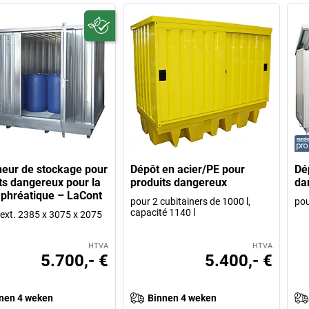
eur de stockage pour
Dépôt en acier/PE pour
Dé
ts dangereux pour la
produits dangereux
da
phréatique – LaCont
pour 2 cubitainers de 1000 l,
pou
capacité 1140 l
p ext. 2385 x 3075 x 2075
HTVA
HTVA
5.700,- €
5.400,- €
nen 4 weken
Binnen 4 weken