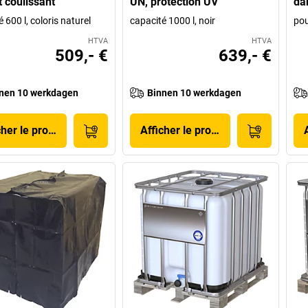
t coulissant
UN, protection UV
da
 600 l, coloris naturel
capacité 1000 l, noir
pou
HTVA
HTVA
509,- €
639,- €
nen 10 werkdagen
Binnen 10 werkdagen
cher le produit
Afficher le produit