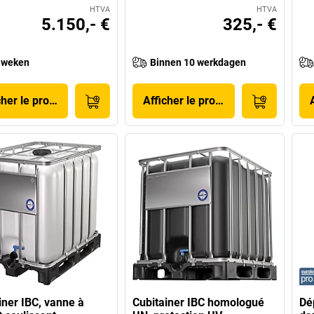
HTVA
HTVA
5.150,- €
325,- €
 weken
Binnen 10 werkdagen
cher le produit
Afficher le produit
iner IBC, vanne à
Cubitainer IBC homologué
Dé