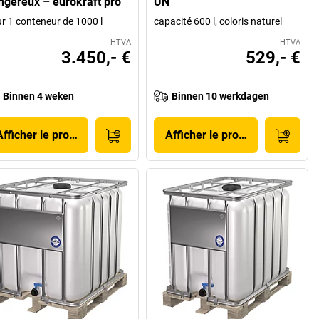
ngereux – eurokraft pro
UN
r 1 conteneur de 1000 l
capacité 600 l, coloris naturel
HTVA
HTVA
3.450,- €
529,- €
Binnen 4 weken
Binnen 10 werkdagen
Afficher le produit
Afficher le produit