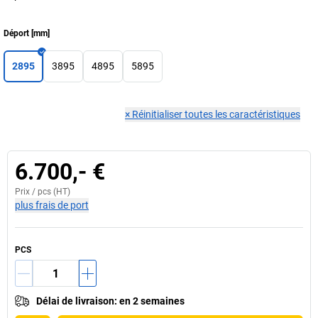
Déport
[
mm
]
2895
3895
4895
5895
×
Réinitialiser toutes les caractéristiques
6.700,- €
Prix /
pcs
(HT)
plus frais de port
PCS
Délai de livraison
:
en 2 semaines