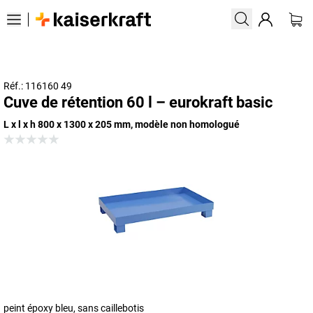
Réf.: 116160 49
Cuve de rétention 60 l – eurokraft basic
L x l x h 800 x 1300 x 205 mm, modèle non homologué
peint époxy bleu, sans caillebotis