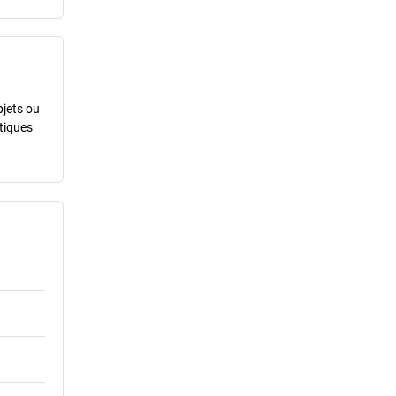
bjets ou
stiques