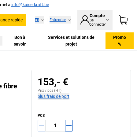
riel à
info@kaiserkraft.be
Compte
nde rapide
FR
|
Entreprise
Se
connecter
Bon à
Services et solutions de
Promo
savoir
projet
%
153,- €
 fibre
Prix /
pcs
(HT)
plus frais de port
PCS