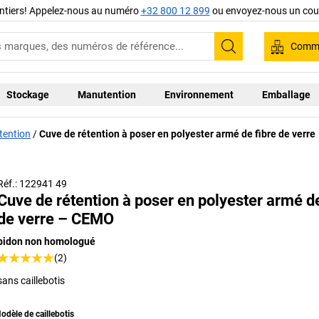
ntiers! Appelez-nous au numéro
+32 800 12 899
ou envoyez-nous un cour
Comma
Recherche
Stockage
Manutention
Environnement
Emballage
tention
Cuve de rétention à poser en polyester armé de fibre de verre
Avec rails de chargement, piétement (en accessoires)
Réf.: 122941 49
Cuve de rétention à poser en polyester armé de
de verre – CEMO
bidon non homologué
(2)
sans caillebotis
odèle de caillebotis