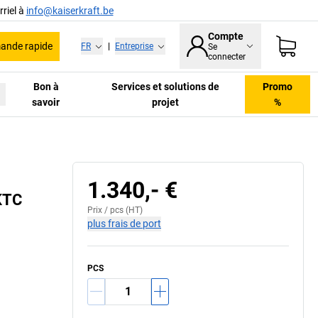
riel à
info@kaiserkraft.be
Compte
nde rapide
FR
|
Entreprise
Se
connecter
Bon à
Services et solutions de
Promo
savoir
projet
%
1.340,- €
/KTC
Prix /
pcs
(HT)
plus frais de port
PCS