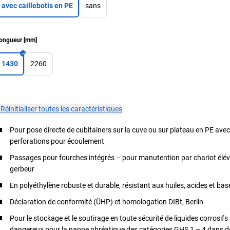
avec caillebotis en PE
sans
ongueur
[
mm
]
1430
2260
×
Réinitialiser toutes les caractéristiques
Pour pose directe de cubitainers sur la cuve ou sur plateau en PE ave
perforations pour écoulement
Passages pour fourches intégrés – pour manutention par chariot élé
gerbeur
En polyéthylène robuste et durable, résistant aux huiles, acides et bas
Déclaration de conformité (ÜHP) et homologation DIBt, Berlin
Pour le stockage et le soutirage en toute sécurité de liquides corrosifs 
dangereux pour la nappe phréatique des catégories GHS 1 – 4 dans d