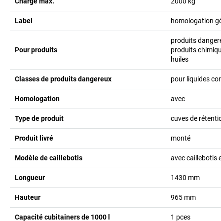
Charge max.
2000
kg
Label
homologation gén
produits danger
Pour produits
produits chimiqu
huiles
Classes de produits dangereux
pour liquides co
Homologation
avec
Type de produit
cuves de rétenti
Produit livré
monté
Modèle de caillebotis
avec caillebotis 
Longueur
1430
mm
Hauteur
965
mm
Capacité cubitainers de 1000 l
1
pces