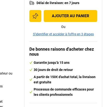
Délai de livraison
:
en 7 jours
AJOUTER AU PANIER
Ou
Avec plateau en PE
S’identifier et accéder à l’offre en 3 étapes
De bonnes raisons d'acheter chez
nous
c
Garantie jusqu’à 15 ans
30 jours de droit de retour
vateur ou
A partir de 150€ d'achat total, la livraison
est gratuite
es
Processus de commande efficaces pour
les clients professionnels
et
es