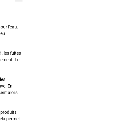
our l'eau.
ieu
 les fuites
nnement. Le
les
uve. En
ent alors
 produits
Cela permet