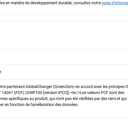
iative en matière de développement durable, consultez notre
page d’inform
e
otre partenaire GlobalChanger (GreenZero) en accord avec les principes 
/ 14067 (PCF) (GWP100 [version IPCC]).<br/>Les valeurs PCF sont des
es spécifiques au produit, qui n'ont pas été vérifiées par des tiers et qui
er en fonction de l'amélioration des données.