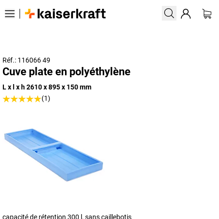
Réf.: 116066 49
Cuve plate en polyéthylène
L x l x h 2610 x 895 x 150 mm
(1)
capacité de rétention 300 l, sans caillebotis