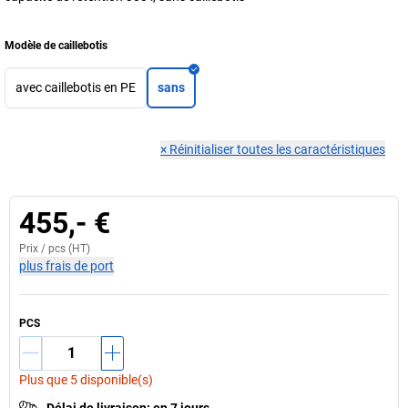
Modèle de caillebotis
avec caillebotis en PE
sans
×
Réinitialiser toutes les caractéristiques
455,- €
Prix /
pcs
(HT)
plus frais de port
PCS
Plus que 5 disponible(s)
Délai de livraison
:
en 7 jours