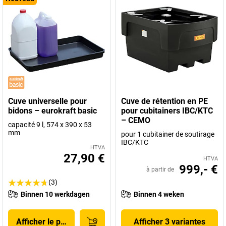
Cuve universelle pour
Cuve de rétention en PE
bidons – eurokraft basic
pour cubitainers IBC/KTC
– CEMO
capacité 9 l, 574 x 390 x 53
mm
pour 1 cubitainer de soutirage
IBC/KTC
HTVA
27,90 €
HTVA
999,- €
à partir de
(3)
Binnen 10 werkdagen
Binnen 4 weken
Afficher le produit
Afficher 3 variantes