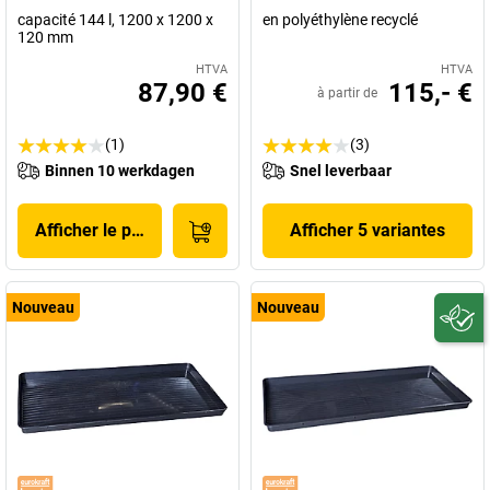
capacité 144 l, 1200 x 1200 x
en polyéthylène recyclé
120 mm
HTVA
HTVA
87,90 €
115,- €
à partir de
(1)
(3)
Binnen 10 werkdagen
Snel leverbaar
Afficher le produit
Afficher 5 variantes
Nouveau
Nouveau