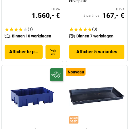
cuve plate
HTVA
HTVA
1.560,- €
167,- €
à partir de
(1)
(3)
Binnen 10 werkdagen
Binnen 7 werkdagen
Afficher le produit
Afficher 5 variantes
Nouveau