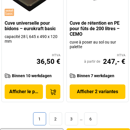
Cuve universelle pour
Cuve de rétention en PE
bidons – eurokraft basic
pour fûts de 200 litres –
CEMO
capacité 28 l, 645 x 490 x 120
mm
cuve à poser au sol ou sur
palette
HTVA
HTVA
36,50 €
247,- €
à partir de
Binnen 10 werkdagen
Binnen 7 werkdagen
Afficher le produit
Afficher 2 variantes
1
2
3
…
6