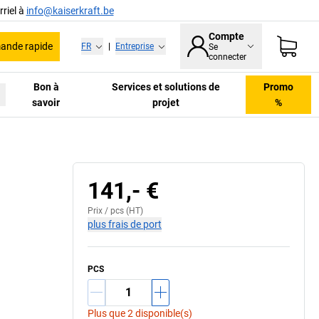
riel à
info@kaiserkraft.be
Compte
nde rapide
FR
|
Entreprise
Se
connecter
Bon à
Services et solutions de
Promo
savoir
projet
%
Liaison par emboîtement
L
141,- €
Prix /
pcs
(HT)
plus frais de port
PCS
Plus que 2 disponible(s)