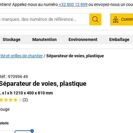
ntiers! Appelez-nous au numéro
+32 800 12 899
ou envoyez-nous un cour
Comma
Recherche
Stockage
Manutention
Environnement
Emballage
ité et grilles de chantier
Séparateur de voies, plastique
Réf.: 970996 49
Séparateur de voies, plastique
L x l x h 1210 x 400 x 810 mm
(2)
rouge
oloris