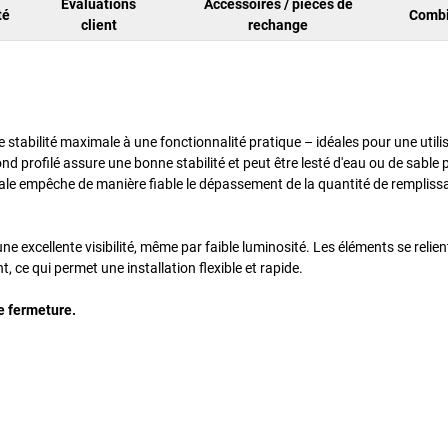
Evaluations
Accessoires / pièces de
té
Combi
client
rechange
e stabilité maximale à une fonctionnalité pratique – idéales pour une utili
ond profilé assure une bonne stabilité et peut être lesté d'eau ou de sable 
érale empêche de manière fiable le dépassement de la quantité de rempliss
ne excellente visibilité, même par faible luminosité. Les éléments se relien
 ce qui permet une installation flexible et rapide.
de fermeture.