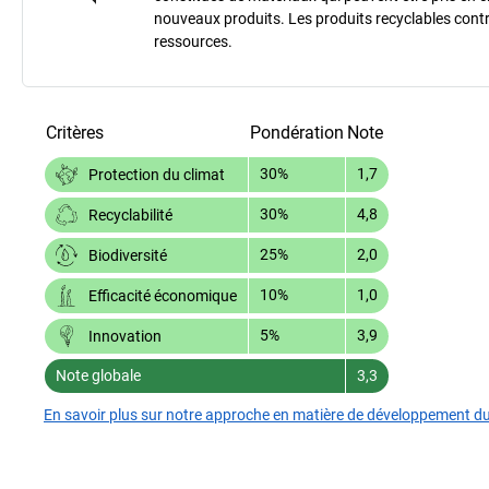
nouveaux produits. Les produits recyclables contr
ressources.
Critères
Pondération
Note
30%
1,7
Protection du climat
30%
4,8
Recyclabilité
25%
2,0
Biodiversité
10%
1,0
Efficacité économique
5%
3,9
Innovation
Note globale
3,3
En savoir plus sur notre approche en matière de développement d