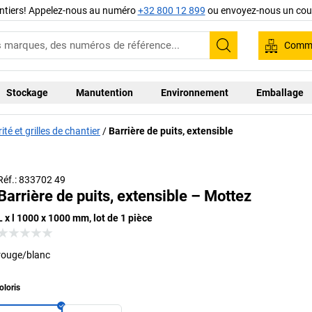
ntiers! Appelez-nous au numéro
+32 800 12 899
ou envoyez-nous un cour
Comma
Recherche
Stockage
Manutention
Environnement
Emballage
ité et grilles de chantier
Barrière de puits, extensible
Réf.: 833702 49
Barrière de puits, extensible – Mottez
L x l 1000 x 1000 mm, lot de 1 pièce
rouge/blanc
oloris