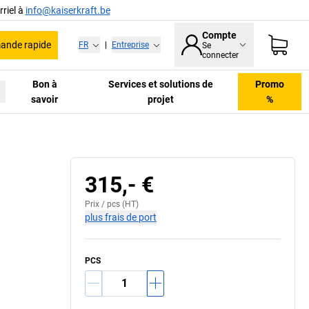
riel à
info@kaiserkraft.be
Compte
nde rapide
FR
|
Entreprise
Se
connecter
Bon à
Services et solutions de
Promo
savoir
projet
%
315,- €
Prix /
pcs
(HT)
plus frais de port
PCS