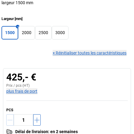
largeur 1500 mm
Largeur
[
mm
]
1500
2000
2500
3000
×
Réinitialiser toutes les caractéristiques
425,- €
Prix /
pcs
(HT)
plus frais de port
PCS
Délai de livraison
:
en 2 semaines