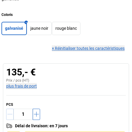
Coloris
galvanisé
jaune noir
rouge blanc
×
Réinitialiser toutes les caractéristiques
135,- €
Prix /
pcs
(HT)
plus frais de port
PCS
Délai de livraison
:
en 7 jours