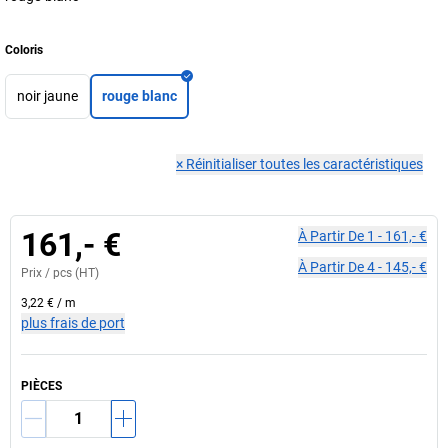
Coloris
noir jaune
rouge blanc
×
Réinitialiser toutes les caractéristiques
161,- €
À Partir De
1
-
161,- €
À Partir De
4
-
145,- €
Prix /
pcs
(HT)
3,22 €
/
m
plus frais de port
PIÈCES