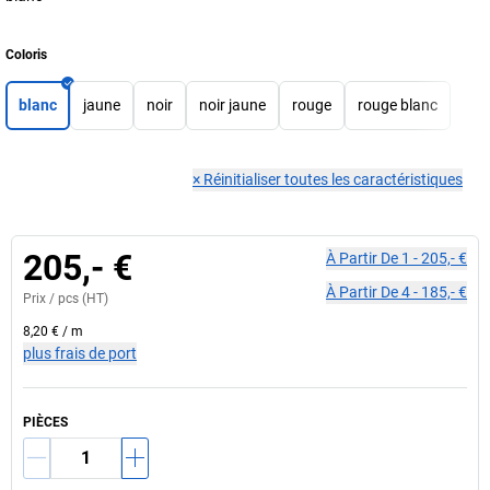
Coloris
blanc
jaune
noir
noir jaune
rouge
rouge blanc
×
Réinitialiser toutes les caractéristiques
205,- €
À Partir De
1
-
205,- €
À Partir De
4
-
185,- €
Prix /
pcs
(HT)
8,20 €
/
m
plus frais de port
PIÈCES