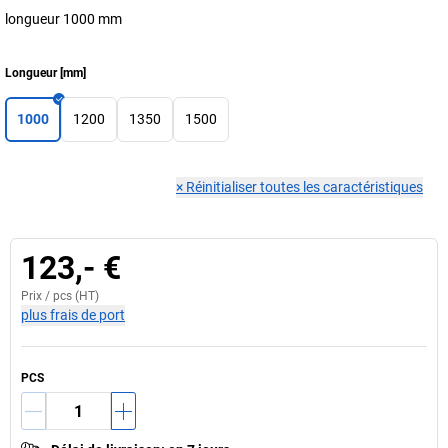
longueur 1000 mm
Longueur
[
mm
]
1000
1200
1350
1500
×
Réinitialiser toutes les caractéristiques
123,- €
Prix /
pcs
(HT)
plus frais de port
PCS