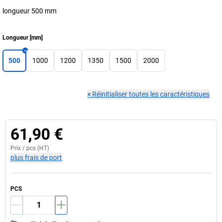
longueur 500 mm
Longueur
[
mm
]
500
1000
1200
1350
1500
2000
×
Réinitialiser toutes les caractéristiques
61,90 €
Prix /
pcs
(HT)
plus frais de port
PCS