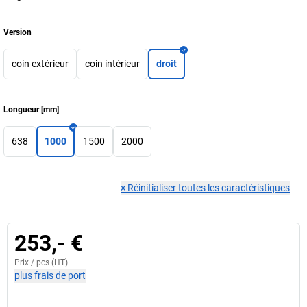
Version
coin extérieur
coin intérieur
droit
Longueur
[
mm
]
638
1000
1500
2000
×
Réinitialiser toutes les caractéristiques
253,- €
Prix /
pcs
(HT)
plus frais de port