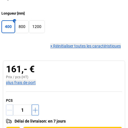
Longueur
[
mm
]
400
800
1200
×
Réinitialiser toutes les caractéristiques
161,- €
Prix /
pcs
(HT)
plus frais de port
PCS
Délai de livraison
:
en 7 jours