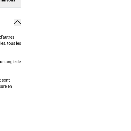
 d'autres
es, tous les
 un angle de
t sont
sure en