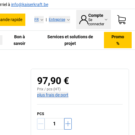
riel à
info@kaiserkraft.be
Compte
nde rapide
FR
|
Entreprise
Se
connecter
Bon à
Services et solutions de
Promo
savoir
projet
%
97,90 €
Prix /
pcs
(HT)
plus frais de port
PCS