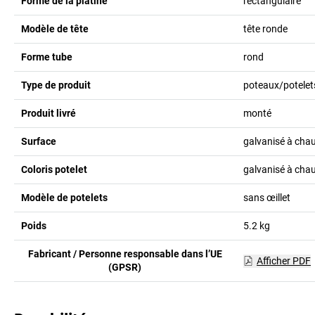
Forme de la platine
rectangulaire
Modèle de tête
tête ronde
Forme tube
rond
Type de produit
poteaux/potelets
Produit livré
monté
Surface
galvanisé à cha
Coloris potelet
galvanisé à cha
Modèle de potelets
sans œillet
Poids
5.2
kg
Fabricant / Personne responsable dans l’UE
Afficher PDF
(GPSR)