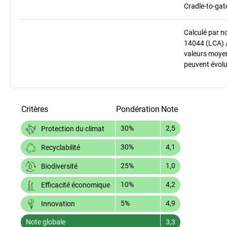
Cradle-to-gat
Calculé par n
14044 (LCA) 
valeurs moyenn
peuvent évolu
Critères
Pondération
Note
30%
2,5
Protection du climat
30%
4,1
Recyclabilité
25%
1,0
Biodiversité
10%
4,2
Efficacité économique
5%
4,9
Innovation
Note globale
3,3