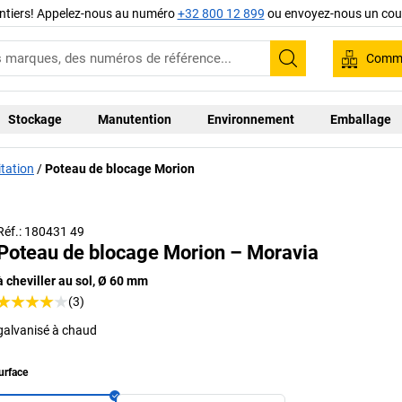
ntiers! Appelez-nous au numéro
+32 800 12 899
ou envoyez-nous un cour
Comma
Recherche
Stockage
Manutention
Environnement
Emballage
tation
Poteau de blocage Morion
Réf.: 180431 49
Poteau de blocage Morion – Moravia
à cheviller au sol, Ø 60 mm
(3)
galvanisé à chaud
urface