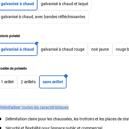
galvanisé à chaud
galvanisé à chaud et laqué
galvanisé à chaud, avec bandes réfléchissantes
oloris potelet
galvanisé à chaud
galvanisé à chaud rouge
noir jaune
rouge 
odèle de potelets
1 œillet
2 œillets
sans œillet
×
Réinitialiser toutes les caractéristiques
Délimitation claire pour les chaussées, les trottoirs et les places de s
Sécurité et flexibilité pour l'espace public et commercial