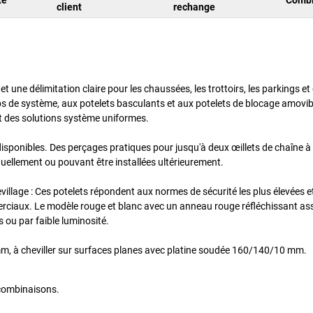
client
rechange
t une délimitation claire pour les chaussées, les trottoirs, les parkings et
s de système, aux potelets basculants et aux potelets de blocage amovibl
t des solutions système uniformes.
disponibles. Des perçages pratiques pour jusqu'à deux œillets de chaîne à
uellement ou pouvant être installées ultérieurement.
village : Ces potelets répondent aux normes de sécurité les plus élevées e
erciaux. Le modèle rouge et blanc avec un anneau rouge réfléchissant as
 ou par faible luminosité.
, à cheviller sur surfaces planes avec platine soudée 160/140/10 mm.
 combinaisons.