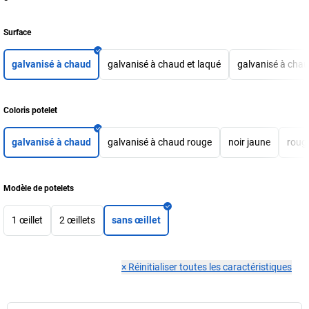
Surface
galvanisé à chaud
galvanisé à chaud et laqué
galvanisé à chau
Coloris potelet
galvanisé à chaud
galvanisé à chaud rouge
noir jaune
roug
Modèle de potelets
1 œillet
2 œillets
sans œillet
×
Réinitialiser toutes les caractéristiques