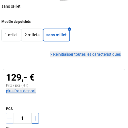
sans œillet
Modèle de potelets
1 œillet
2 œillets
sans œillet
×
Réinitialiser toutes les caractéristiques
129,- €
Prix /
pcs
(HT)
plus frais de port
PCS