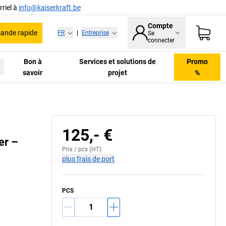
riel à
info@kaiserkraft.be
Compte
nde rapide
FR
|
Entreprise
Se
connecter
Bon à
Services et solutions de
Promo
savoir
projet
%
125,- €
er –
Prix /
pcs
(HT)
plus frais de port
PCS