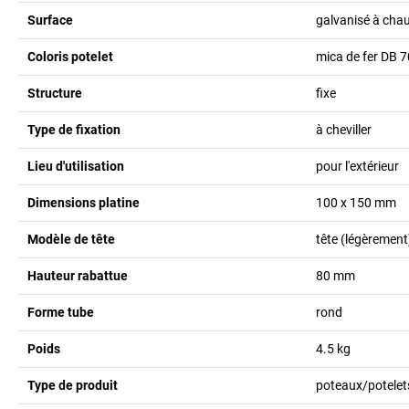
Surface
galvanisé à cha
Coloris potelet
mica de fer DB 7
Structure
fixe
Type de fixation
à cheviller
Lieu d'utilisation
pour l'extérieur
Dimensions platine
100 x 150
mm
Modèle de tête
tête (légèremen
Hauteur rabattue
80
mm
Forme tube
rond
Poids
4.5
kg
Type de produit
poteaux/potelets