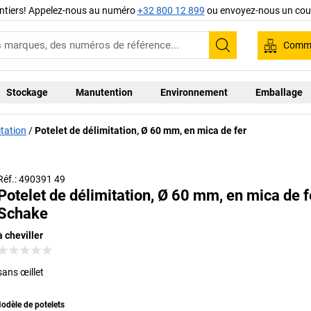
ntiers! Appelez-nous au numéro
+32 800 12 899
ou envoyez-nous un cour
Comma
Recherche
Stockage
Manutention
Environnement
Emballage
tation
Potelet de délimitation, Ø 60 mm, en mica de fer
Réf.: 490391 49
Potelet de délimitation, Ø 60 mm, en mica de f
Schake
à cheviller
sans œillet
odèle de potelets