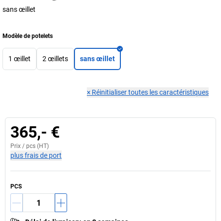
sans œillet
Modèle de potelets
1 œillet
2 œillets
sans œillet
×
Réinitialiser toutes les caractéristiques
365,- €
Prix /
pcs
(HT)
plus frais de port
PCS