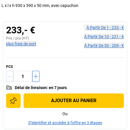
L x l x h 930 x 590 x 50 mm, avec capuchon
233,- €
À Partir De
1
-
233,- €
À Partir De
10
-
221,- €
Prix /
pcs
(HT)
plus frais de port
À Partir De
30
-
209,- €
PCS
Délai de livraison
:
en 7 jours
AJOUTER AU PANIER
Ou
S’identifier et accéder à l’offre en 3 étapes