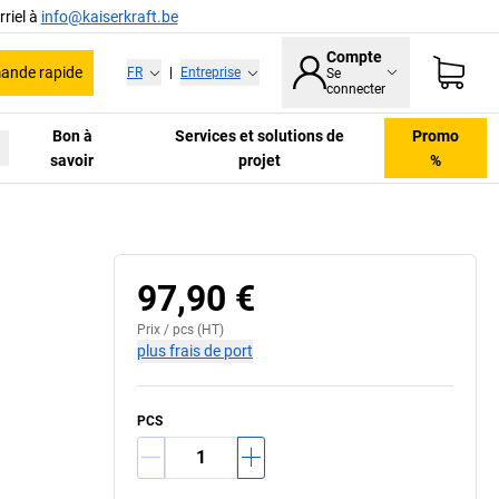
riel à
info@kaiserkraft.be
Compte
nde rapide
FR
|
Entreprise
Se
connecter
Bon à
Services et solutions de
Promo
savoir
projet
%
97,90 €
Prix /
pcs
(HT)
plus frais de port
PCS