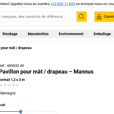
ntiers! Appelez-nous au numéro
+32 800 12 899
ou envoyez-nous un cour
Comma
Recherche
Stockage
Manutention
Environnement
Emballage
n pour mât / drapeau
Réf.: 489830 49
Pavillon pour mât / drapeau – Mannus
format 1,2 x 3 m
Allemagne
otif