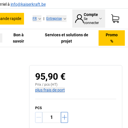
riel à
info@kaiserkraft.be
Compte
nde rapide
FR
|
Entreprise
Se
connecter
Bon à
Services et solutions de
Promo
savoir
projet
%
95,90 €
Prix /
pcs
(HT)
plus frais de port
PCS