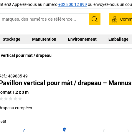
ntiers! Appelez-nous au numéro
+32 800 12 899
ou envoyez-nous un cour
Comma
Recherche
Stockage
Manutention
Environnement
Emballage
 vertical pour mât / drapeau
Réf.: 489885 49
Pavillon vertical pour mât / drapeau – Mannus
format 1,2 x 3 m
drapeau européen
otif